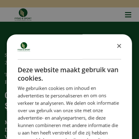
×
Stadhoudersplein 1
2241 EA Wassenaar
Deze website maakt gebruik van
Telefoon: 070 359 6431
cookies.
E-mail: info@stadhoudersplein.nl
We gebruiken cookies om inhoud en
Openingstijden Fysio & Sport
advertenties te personaliseren en om ons
verkeer te analyseren. We delen ook informatie
Stadhoudersplein
over uw gebruik van onze site met onze
advertentie- en analysepartners, die deze
Maandag, woensdag en donderdag
07:30 – 18:00 uur
kunnen combineren met andere informatie die
Dinsdag
07:30 – 21:00 uur
u aan hen heeft verstrekt of die zij hebben
Vrijdag
07:30 – 15:30 uur