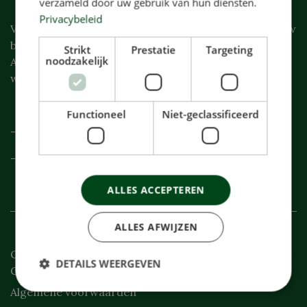
verzameld door uw gebruik van hun diensten.
Privacybeleid
Vergeet A.U.B. niet een handdoek mee te nemen bij uw
bezoek.
Strikt
Prestatie
Targeting
noodzakelijk
Afspraken die niet 24 uur van de voren zijn afgezegd
worden bij u in rekening gebracht.
Functioneel
Niet-geclassificeerd
-KVK nr 27329004
-BTW nr NL82004433B01
ALLES ACCEPTEREN
ALLES AFWIJZEN
Copyright Stadhoudersplein 2026 - Aangeboden door
DETAILS WEERGEVEN
Gym Apps
Algemene voorwaarden