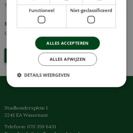
Functioneel
Niet-geclassificeerd
E-mailadres *
ALLES ACCEPTEREN
ALLES AFWIJZEN
DETAILS WEERGEVEN
Strikt noodzakelijk
Prestatie
Targeting
Stadhoudersplein 1
Functioneel
Niet-geclassificeerd
2241 EA Wassenaar
Strikt noodzakelijke cookies maken de kernfunctionaliteiten
van de website mogelijk, zoals gebruikersaanmelding en
Telefoon: 070 359 6431
accountbeheer. De website kan niet goed worden gebruikt
zonder de strikt noodzakelijke cookies.