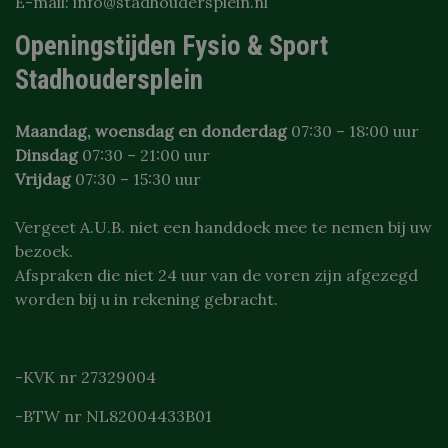
E-mail: info@stadhoudersplein.nl
Aanbieder
/
Openingstijden Fysio & Sport
Naam
Vervaldatum
Domein
Stadhoudersplein
VISITOR_PRIVACY_METADATA
5 maanden 4
YouTube
weken
.youtube.com
Maandag, woensdag en donderdag
07:30 – 18:00 uur
Dinsdag
07:30 – 21:00 uur
Vrijdag
07:30 – 15:30 uur
Vergeet A.U.B. niet een handdoek mee te nemen bij uw
bezoek.
Afspraken die niet 24 uur van de voren zijn afgezegd
worden bij u in rekening gebracht.
Google
Privacy Policy
tildasid
stadhoudersplein.nl
29 minuten
55 seconden
-KVK nr 27329004
-BTW nr NL82004433B01