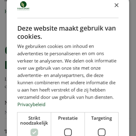
×
Herroepping Lidmaatschap
Deze website maakt gebruik van
cookies.
We gebruiken cookies om inhoud en
Contactformulier
advertenties te personaliseren en om ons
verkeer te analyseren. We delen ook informatie
Fysiotherapie & revalideren
over uw gebruik van onze site met onze
advertentie- en analysepartners, die deze
Laat je gegevens achter en wij nemen binnen 24u
kunnen combineren met andere informatie die
contact met je op.
u aan hen heeft verstrekt of die zij hebben
verzameld door uw gebruik van hun diensten.
Naam *
Privacybeleid
Strikt
Prestatie
Targeting
noodzakelijk
Telefoonnummer *