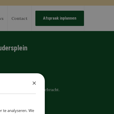
ws
Contact
Afspraak inplannen
udersplein
×
 bezoek.
orden bij u in rekening gebracht.
r te analyseren. We