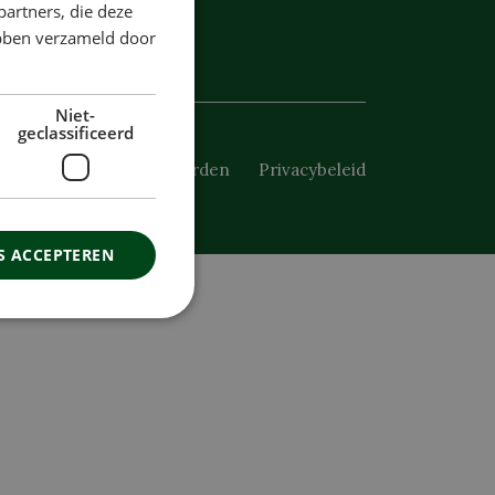
partners, die deze
ebben verzameld door
Niet-
geclassificeerd
Algemene voorwaarden
Privacybeleid
S ACCEPTEREN
rd
ing en accountbeheer. De