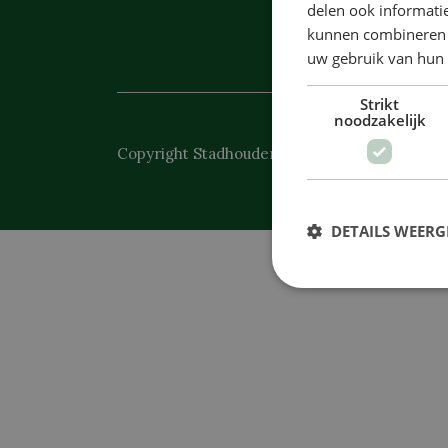
delen ook informatie
kunnen combineren m
uw gebruik van hun
Strikt
noodzakelijk
Copyright Stadhoudersplein 2026 - Aangebo
DETAILS WEERG
S
Strikt noodzakelijke coo
website kan niet goed wo
Naam