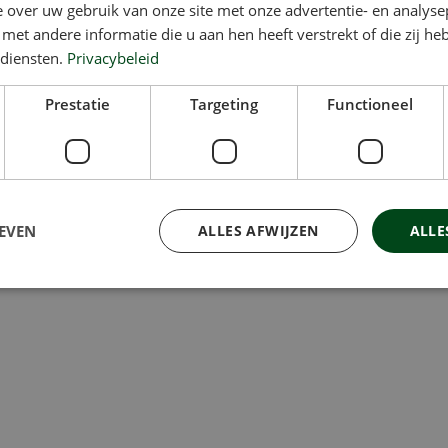
 over uw gebruik van onze site met onze advertentie- en analyse
-BTW nr NL82004433B01
et andere informatie die u aan hen heeft verstrekt of die zij h
 diensten.
Privacybeleid
Prestatie
Targeting
Functioneel
den door
Gym Apps
EVEN
ALLES AFWIJZEN
ALLE
trikt noodzakelijk
Prestatie
Targeting
Functioneel
Niet-geclassificee
kies maken de kernfunctionaliteiten van de website mogelijk, zoals gebruikersaanmeld
rden gebruikt zonder de strikt noodzakelijke cookies.
Aanbieder
/
Vervaldatum
Omschrijving
Domein